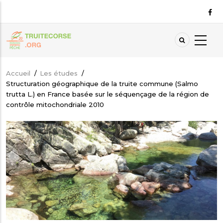
Aller
au
contenu
principal
Accueil
/
Les études
/
Fil
Structuration géographique de la truite commune (Salmo
d'Ariane
trutta L.) en France basée sur le séquençage de la région de
contrôle mitochondriale 2010