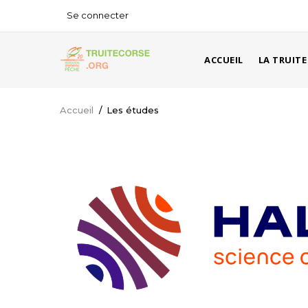
Aller
Se connecter
USER
au
ACCOUNT
contenu
MAIN
MENU
principal
ACCUEIL
LA TRUITE
NAVIGATION
Accueil
/
Les études
Fil
d'Ariane